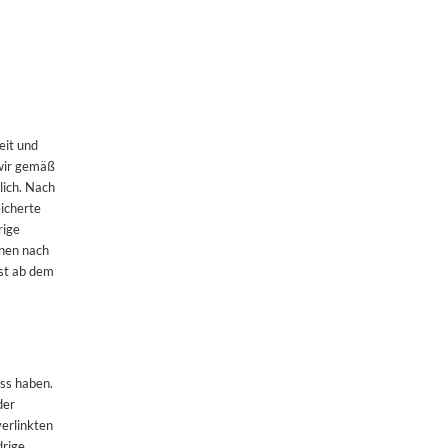
eit und
 wir gemäß
lich. Nach
eicherte
rige
onen nach
rst ab dem
uss haben.
der
verlinkten
drige