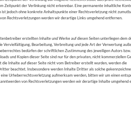
m Zeitpunkt der Verlinkung nicht erkennbar. Eine permanente inhaltliche Kontr
n ist jedoch ohne konkrete Anhaltspunkte einer Rechtsverletzung nicht zumutba
on Rechtsverletzungen werden wir derartige Links umgehend entfernen.
itenbetreiber erstellten Inhalte und Werke auf diesen Seiten unterliegen dem 
e Vervielfältigung, Bearbeitung, Verbreitung und jede Art der Verwertung auß
eberrechtes bedürfen der schriftlichen Zustimmung des jeweiligen Autors bzw
loads und Kopien dieser Seite sind nur für den privaten, nicht kommerziellen 
t die Inhalte auf dieser Seite nicht vom Betreiber erstellt wurden, werden die
itter beachtet. Insbesondere werden Inhalte Dritter als solche gekennzeichnet
f eine Urheberrechtsverletzung aufmerksam werden, bitten wir um einen ents
kanntwerden von Rechtsverletzungen werden wir derartige Inhalte umgehend e