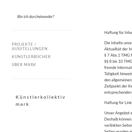
Bin ich durcheinander?
Haftung für Inha
Die Inhalte unse
PROJEKTE /
AUSSTELLUNGEN
Aktualität der 
§ 7 Abs.1 TMG f
KÜNSTLERBÜCHER
§§ 8 bis 10 TMG 
ÜBER MARK
fremde Informat
Tätigkeit hinwe
den allgemeinen 
Zeitpunkt der K
entsprechenden 
Künstlerkollektiv
Haftung für Link
mark
Unser Angebot en
Deshalb können 
verlinkten Seite
Seiten wurden z