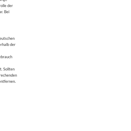
olle der
r. Bei
deutschen
erhalb der
.
Gebrauch
. Sollten
prechenden
ntfernen.