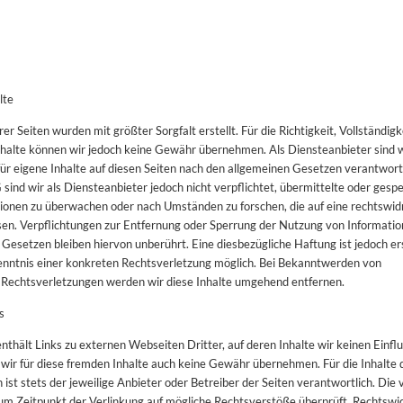
lte
rer Seiten wurden mit größter Sorgfalt erstellt. Für die Richtigkeit, Vollständigk
Inhalte können wir jedoch keine Gewähr übernehmen. Als Diensteanbieter sind
ür eigene Inhalte auf diesen Seiten nach den allgemeinen Gesetzen verantwort
sind wir als Diensteanbieter jedoch nicht verpflichtet, übermittelte oder gesp
ionen zu überwachen oder nach Umständen zu forschen, die auf eine rechtswid
isen. Verpflichtungen zur Entfernung oder Sperrung der Nutzung von Informati
Gesetzen bleiben hiervon unberührt. Eine diesbezügliche Haftung ist jedoch e
enntnis einer konkreten Rechtsverletzung möglich. Bei Bekanntwerden von
Rechtsverletzungen werden wir diese Inhalte umgehend entfernen.
s
thält Links zu externen Webseiten Dritter, auf deren Inhalte wir keinen Einfl
wir für diese fremden Inhalte auch keine Gewähr übernehmen. Für die Inhalte 
n ist stets der jeweilige Anbieter oder Betreiber der Seiten verantwortlich. Die 
um Zeitpunkt der Verlinkung auf mögliche Rechtsverstöße überprüft. Rechtswi